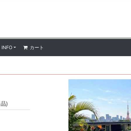
INFO
カート
品)